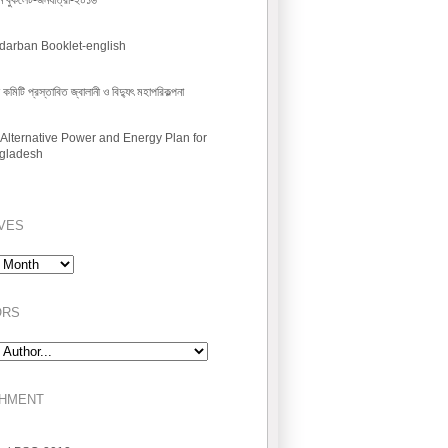
রবন বুকলেট-জনযাত্রা-২০১৬
darban Booklet-english
কমিটি প্রস্তাবিত জ্বালানী ও বিদ্যুৎ মহাপরিকল্পনা
Alternative Power and Energy Plan for
gladesh
VES
s
ORS
CHMENT