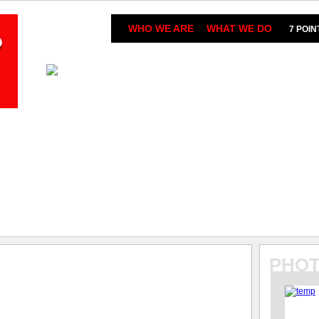
WHO WE ARE
WHAT WE DO
7 POI
PHOT