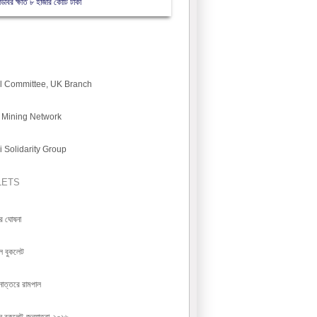
িবির ক্ষতি ৮ হাজার কোটি টাকা
l Committee, UK Branch
 Mining Network
i Solidarity Group
LETS
্র ঘোষনা
ল বুকলেট
নোত্তরে রামপাল