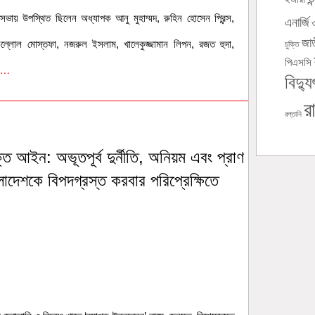
ভায় উপস্থিত ছিলেন অধ্যাপক আনু মুহাম্মদ, রুহিন হোসেন প্রিন্স,
এনার্জি
জা
ল্লোল মোস্তফা, নজরুল ইসলাম, খালেকুজ্জামান লিপন, রজত হুদা,
চুক্তি
পিএসসি
e…
বিদ্যু
র
রপ্তানি
্তি আইন: অভূতপূর্ব দুর্নীতি, অনিয়ম এবং প্রাণ
াংলাদেশকে বিপদগ্রস্ত করবার পরিপ্রেক্ষিতে