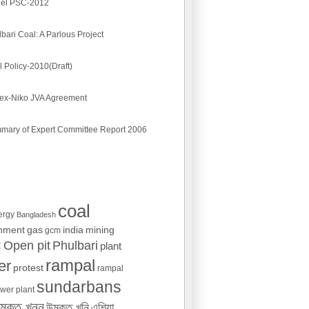
el PSC-2012
bari Coal: A Parlous Project
 Policy-2010(Draft)
ex-Niko JVA Agreement
mary of Expert Committee Report 2006
coal
ergy
Bangladesh
onment
gas
india
mining
gcm
Open pit
Phulbari
C
plant
rampal
er
protest
rampal
sundarbans
wer plant
ন্মুক্ত খনন
এশিয়া
উন্মুক্ত খনি