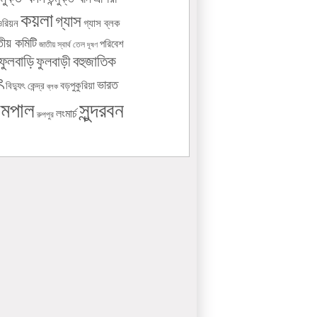
কয়লা
গ্যাস
ওরিয়ন
গ্যাস ব্লক
তীয় কমিটি
পরিবেশ
জাতীয় স্বার্থ
তেল
দূষণ
ফুলবাড়ি
বহুজাতিক
ফুলবাড়ী
ৎ
ভারত
বড়পুকুরিয়া
বিদ্যুৎ কেন্দ্র
ব্লক
সুন্দরবন
ামপাল
লংমার্চ
রুপপুর