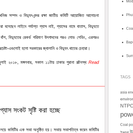
Mod
-খনিজ সম্পদ ও বিদ্যুৎ-বন্দর রক্ষা জাতীয় কমিটি আয়োজিত আলোচনা
Phul
রা বলেছেন লাইনে পর্যাপ্ত গ্যাস নাই, গ্যাসের নামে বাতাস, বিদ্যুতে
Coal
 বাঁশ, বিদ্যুতের রেকর্ড পরিমাণ উৎপাদনের পরও লোড শেডিং, এরপরও
Bap
প্রচেষ্টা-এগুলোই হলো সরকারের জ্বালানি ও বিদ্যুৎ খাতের চেহারা।
Sum
াই ২০১৮, মঙ্গলবার, সকাল ১১টায় ঢাকার পুরানা পল্টনস্থ
Read
TAGS
asia en
envir
NTP
 গ্যাস সংকট সৃষ্টি করা হচ্ছে
pow
Coal po
র্যালয়ে কমিটির এক সভা অনুষ্ঠিত হয়। সভায় সভাপতিত্ব করেন কমিটির
উ
ইজারা