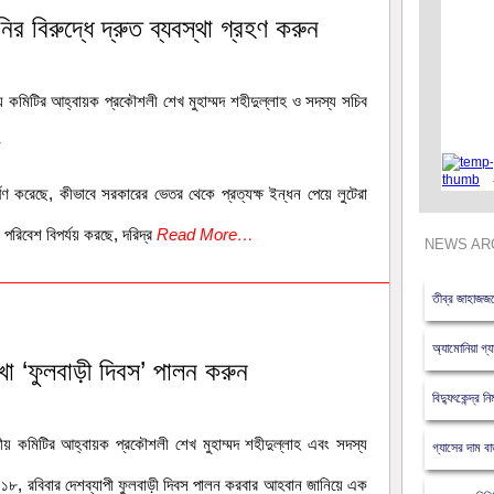
ির বিরুদ্ধে দ্রুত ব্যবস্থা গ্রহণ করুন
তীয় কমিটির আহ্বায়ক প্রকৌশলী শেখ মুহাম্মদ শহীদুল্লাহ ও সদস্য সচিব
-
্পণ করেছে, কীভাবে সরকারের ভেতর থেকে প্রত্যক্ষ ইন্ধন পেয়ে লুটেরা
 পরিবেশ বিপর্যয় করছে, দরিদ্র
Read More…
NEWS AR
তীব্র জাহাজজট
অ্যামোনিয়া গ্য
খা ‘ফুলবাড়ী দিবস’ পালন করুন
বিদ্যুৎকেন্দ্র 
াতীয় কমিটির আহ্বায়ক প্রকৌশলী শেখ মুহাম্মদ শহীদুল্লাহ এবং সদস্য
গ্যাসের দাম 
০১৮, রবিবার দেশব্যাপী ফুলবাড়ী দিবস পালন করবার আহবান জানিয়ে এক