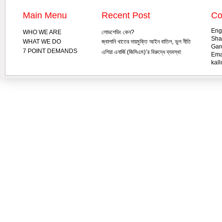
Main Menu
Recent Post
Co
Eng
WHO WE ARE
লোডশেডিং কেন?
Sha
WHAT WE DO
জ্বালানি খাতের দায়মুক্তি আইন বাতিল, ভুল নীতি
Gar
ও দুর্নীতির সাথে জড়িতদের শাস্তি দাবি জাতীয়
7 POINT DEMANDS
এশিয়া এনার্জি (জিসিএম)’র বিরুদ্ধে ব্যবস্থা
Ema
কমিটির
গ্রহণ, প্রাণ-প্রকৃতি বিনাশি প্রকল্প বাতিল, এবং
kal
জ্বালানি দূর্নীতির সাথে জড়িতদের চিহ্নিত ও
‘জ্বালানি অপরাধী’ হিসেবে এদের বিচার দাবি